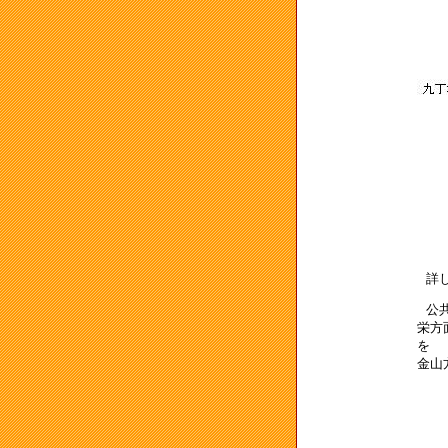
詳
公
栄方
を
金山