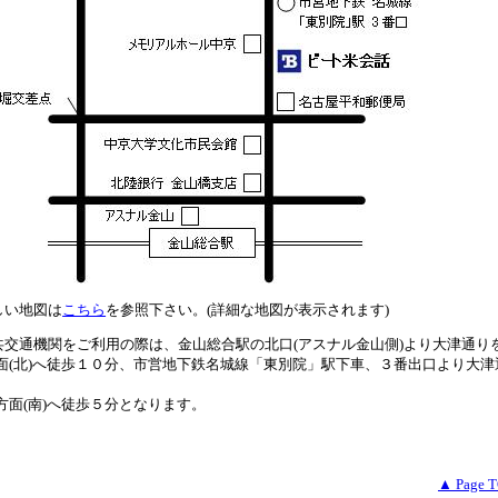
しい地図は
こちら
を参照下さい。(詳細な地図が表示されます)
共交通機関をご利用の際は、金山総合駅の北口(アスナル金山側)より大津通り
面(北)へ徒歩１０分、市営地下鉄名城線「東別院」駅下車、３番出口より大津
方面(南)へ徒歩５分となります。
▲ Page 