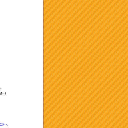
を
通り
TOPへ