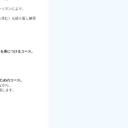
レッスンにより、
を含む）も繰り返し練習
力を身につけるコース。
。
ためのコース。
ながら、
指します。