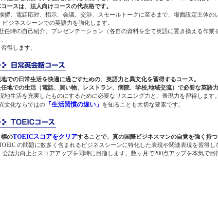
本コースは、法人向けコースの代表格です。
■挨拶、電話応対、指示、会議、交渉、スモールトークに至るまで、場面設定主体の
ビジネスシーンでの英語力を強化します。
■赴任時の自己紹介、プレゼンテーション（各自の資料を全て英語に置き換える作業
し、
習得します。
現地での日常生活を快適に過ごすための、英語力と異文化を習得するコース。
赴任地での生活（電話、買い物、レストラン、病院、学校,地域交流）で必要な英語
■現地生活を充実したものにするために必要なリスニング力と、表現力を習得します
「生活習慣の違い」
■異文化ならではの
を知ることも大切な要素です。
TOEICスコアをクリア
目標の
することで、真の国際ビジネスマンの自覚を強く持つ
■TOEIC の問題に数多く含まれるビジネスシーンに特化した表現や関連表現を習得し
会話力向上とスコアアップを同時に目指します。数ヶ月で200点アップを本気で目