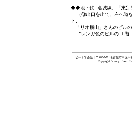
◆◆地下鉄 "名城線、「東
（③出口を出て、左へ道な
下、
「リオ横山」さんのビルの
"レンガ色のビルの １階 
ビート米会話
｜
〒460-0021名古屋市中区平
Copyright & copy; Basic Ex