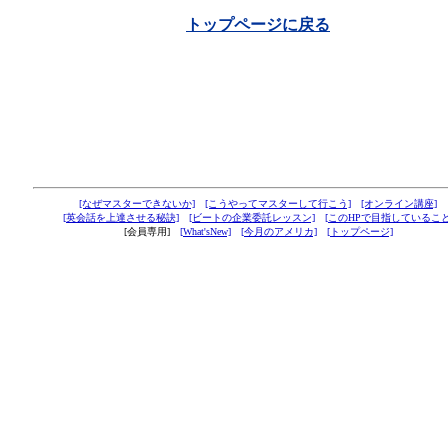
トップページに戻る
[なぜマスターできないか]
[こうやってマスターして行こう]
[オンライン講座]
[英会話を上達させる秘訣]
[ビートの企業委託レッスン]
[このHPで目指していること
[会員専用]
[What'sNew]
[今月のアメリカ]
[トップページ]